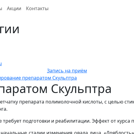
ы
Акции
Контакты
гии
u
Запись на приём
рование препаратом Скульптра
паратом Скульптра
етчатку препарата полимолочной кислоты, с целью стим
га.
е требует подготовки и реабилитации. Эффект от курса п
, начальные стадии изменения овала лица. «Дряблость»