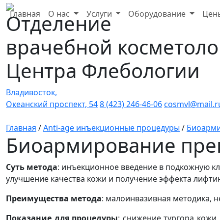
Главная
О нас
Услуги
Оборудование
Цен
Отделение
врачебной косметоло
Центра Флебологии
Владивосток,
Океанский проспект, 54
8 (423) 246-46-06
cosmvl@mail.r
Главная
/
Anti-age инъекционные процедуры
/
Биоарми
Биоармирование пре
Суть метода
: инъекционное введение в подкожную кл
улучшение качества кожи и получение эффекта лифтин
Преимущества метода
: малоинвазивная методика, н
Показание для процедуры
: снижение тургора кожи