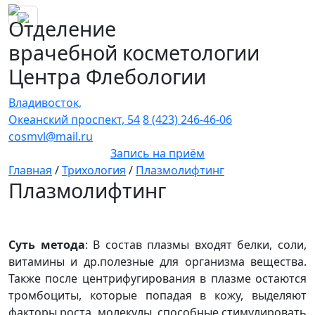
Отделение
врачебной косметологии
Центра Флебологии
Владивосток,
Океанский проспект, 54
8 (423) 246-46-06
cosmvl@mail.ru
Запись на приём
Главная
/
Трихология
/
Плазмолифтинг
Плазмолифтинг
Суть метода
: В состав плазмы входят белки, соли,
витамины и др.полезные для организма вещества.
Также после центрифугирования в плазме остаются
тромбоциты, которые попадая в кожу, выделяют
факторы роста, молекулы, способные стимулировать